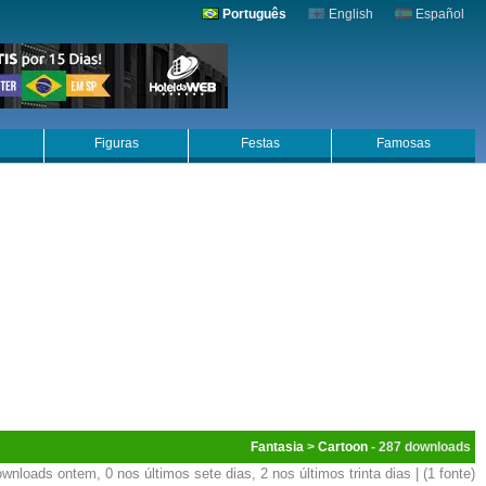
Português
English
Español
Figuras
Festas
Famosas
Fantasia
>
Cartoon
- 287
wnloads ontem, 0 nos últimos sete dias, 2 nos últimos trinta dias | (1 fonte)