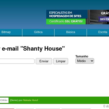
Bitmap
Gótica
Básica
Escrita
r e-mail "Shanty House"
Tamanho
Cifrão
(Demo) por
Niskala Huruf
0 do