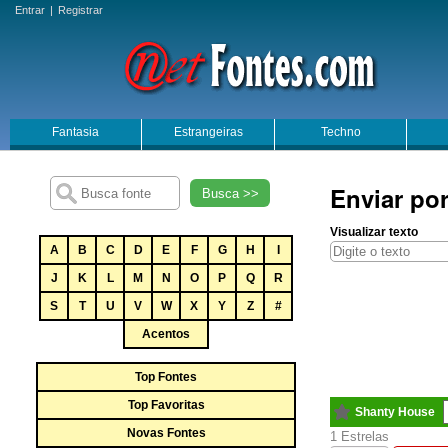
Entrar
|
Registrar
Fantasia
Estrangeiras
Techno
Enviar po
Busca >>
Visualizar texto
A
B
C
D
E
F
G
H
I
J
K
L
M
N
O
P
Q
R
S
T
U
V
W
X
Y
Z
#
Acentos
Top Fontes
Top Favoritas
Shanty House
Novas Fontes
1