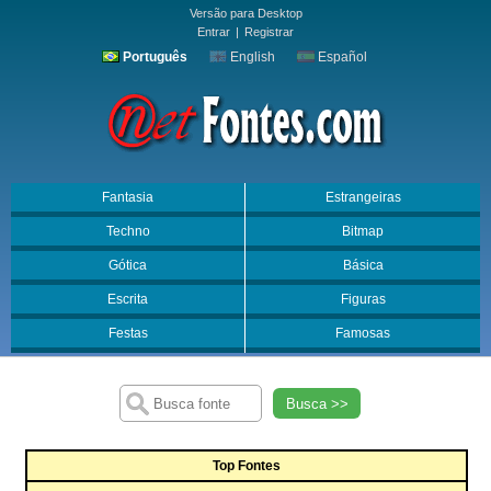
Versão para Desktop
Entrar
|
Registrar
Português
English
Español
Fantasia
Estrangeiras
Techno
Bitmap
Gótica
Básica
Escrita
Figuras
Festas
Famosas
Busca >>
Top Fontes