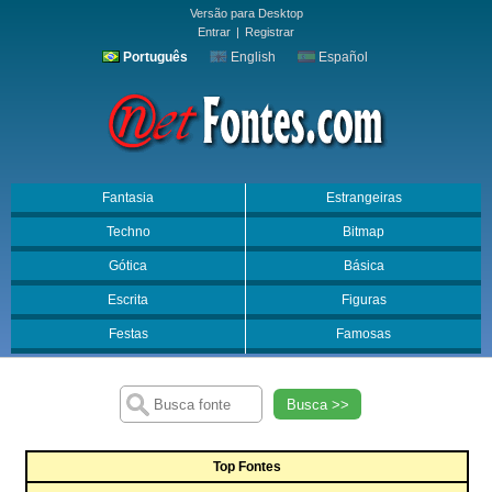
Versão para Desktop
Entrar
|
Registrar
Português
English
Español
Fantasia
Estrangeiras
Techno
Bitmap
Gótica
Básica
Escrita
Figuras
Festas
Famosas
Busca >>
Top Fontes