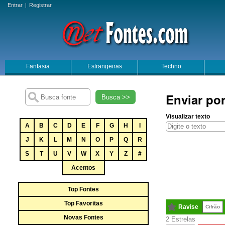
Entrar
|
Registrar
Fantasia
Estrangeiras
Techno
Enviar por
Busca >>
Visualizar texto
A
B
C
D
E
F
G
H
I
J
K
L
M
N
O
P
Q
R
S
T
U
V
W
X
Y
Z
#
Acentos
Top Fontes
Top Favoritas
Ravise
Cifrão
Novas Fontes
2