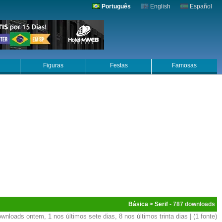
Português
English
Español
Figuras
Festas
Famosas
Básica
>
Serif
- 787
wnloads ontem, 1 nos últimos sete dias, 8 nos últimos trinta dias | (1 fonte)