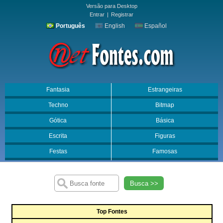
Versão para Desktop
Entrar
|
Registrar
Português
English
Español
Fantasia
Estrangeiras
Techno
Bitmap
Gótica
Básica
Escrita
Figuras
Festas
Famosas
Busca >>
Top Fontes