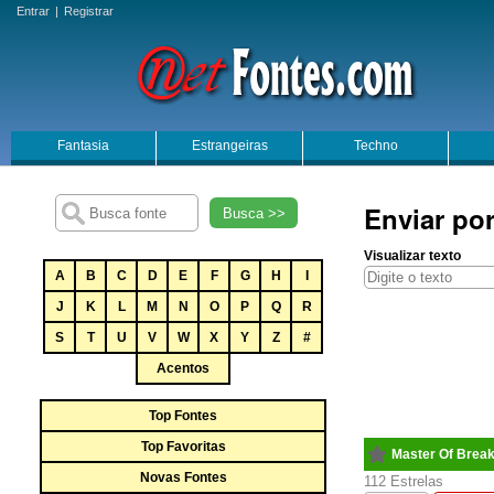
Entrar
|
Registrar
Fantasia
Estrangeiras
Techno
Enviar por
Busca >>
Visualizar texto
A
B
C
D
E
F
G
H
I
J
K
L
M
N
O
P
Q
R
S
T
U
V
W
X
Y
Z
#
Acentos
Top Fontes
Top Favoritas
Master Of Brea
Novas Fontes
112