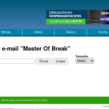
Bitmap
Gótica
Básica
Escrita
 e-mail "Master Of Break"
Tamanho
k
(Gratis para uso pessoal) por
StereoType
1 dow