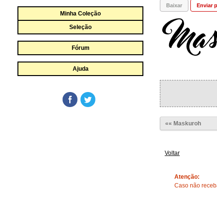
Baixar
Enviar p
Minha Coleção
Seleção
Fórum
Ajuda
«« Maskuroh
Voltar
Atenção:
Caso não receba