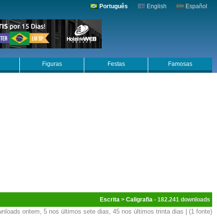
Português
English
Español
Figuras
Festas
Famosas
Escrita
>
Caligrafia
- 182.241
nloads ontem, 5 nos últimos sete dias, 45 nos últimos trinta dias | (1 fonte)