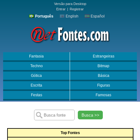
Versão para Desktop
Entrar
|
Registrar
Português
English
Español
Fantasia
Estrangeiras
Techno
Bitmap
Gótica
Básica
Escrita
Figuras
Festas
Famosas
Busca >>
Top Fontes