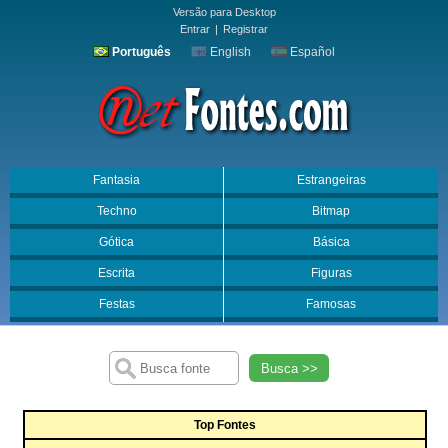
Versão para Desktop
Entrar
|
Registrar
Português
English
Español
Fantasia
Estrangeiras
Techno
Bitmap
Gótica
Básica
Escrita
Figuras
Festas
Famosas
Busca >>
Top Fontes