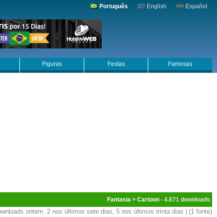
Português
English
Español
Figuras
Festas
Famosas
Fantasia
>
Cartoon
- 4.671
wnloads ontem, 2 nos últimos sete dias, 5 nos últimos trinta dias | (1 fonte)