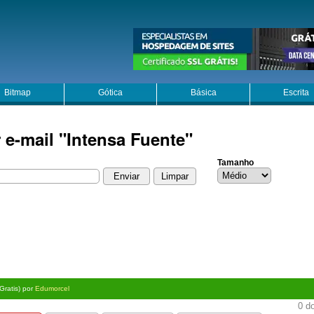
Bitmap
Gótica
Básica
Escrita
 e-mail "Intensa Fuente"
Tamanho
(Gratis) por
Edumorcel
0 do