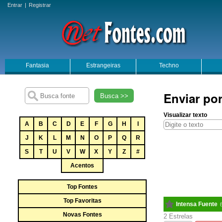
Entrar
|
Registrar
Fantasia
Estrangeiras
Techno
Enviar por
Busca >>
Visualizar texto
A
B
C
D
E
F
G
H
I
J
K
L
M
N
O
P
Q
R
S
T
U
V
W
X
Y
Z
#
Acentos
Top Fontes
Top Favoritas
Intensa Fuente
Novas Fontes
2