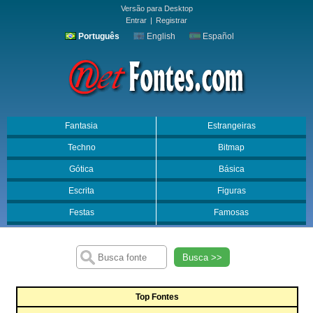
Versão para Desktop
Entrar
|
Registrar
Português
English
Español
Fantasia
Estrangeiras
Techno
Bitmap
Gótica
Básica
Escrita
Figuras
Festas
Famosas
Busca >>
Top Fontes