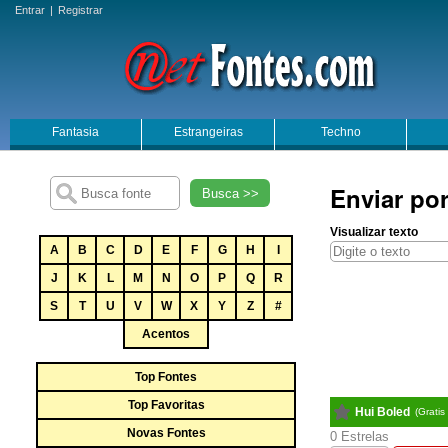
Entrar
|
Registrar
Fantasia
Estrangeiras
Techno
Enviar por
Busca >>
Visualizar texto
A
B
C
D
E
F
G
H
I
J
K
L
M
N
O
P
Q
R
S
T
U
V
W
X
Y
Z
#
Acentos
Top Fontes
Top Favoritas
Hui Boled
(Grati
Novas Fontes
0