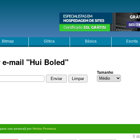
Bitmap
Gótica
Básica
Escrita
 e-mail "Hui Boled"
Tamanho
s para uso pessoal) por
Hindra Permana
0 do