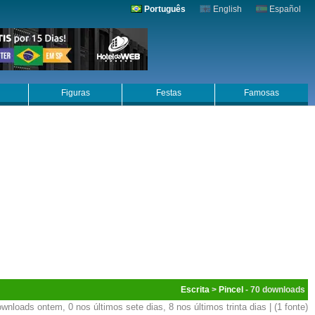
Português
English
Español
Figuras
Festas
Famosas
Escrita
>
Pincel
- 70
wnloads ontem, 0 nos últimos sete dias, 8 nos últimos trinta dias | (1 fonte)