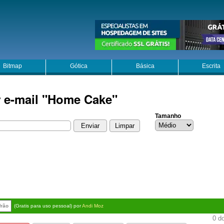
Bitmap
Gótica
Básica
Escrita
r e-mail "Home Cake"
Tamanho
frão
(Gratis para uso pessoal) por
Andi Moz
0 do