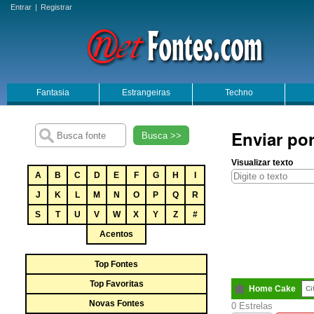
Entrar
|
Registrar
Fantasia
Estrangeiras
Techno
Enviar po
Busca >>
Visualizar texto
A
B
C
D
E
F
G
H
I
J
K
L
M
N
O
P
Q
R
S
T
U
V
W
X
Y
Z
#
Acentos
Top Fontes
Top Favoritas
Home Cake
Ci
Novas Fontes
0