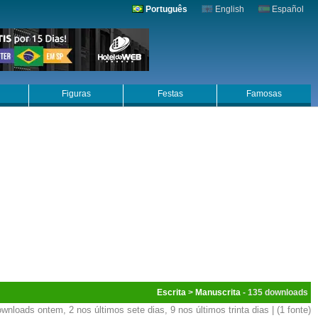
Português
English
Español
Figuras
Festas
Famosas
Escrita
>
Manuscrita
- 135
wnloads ontem, 2 nos últimos sete dias, 9 nos últimos trinta dias | (1 fonte)