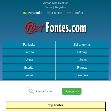
Versão para Desktop
Entrar
|
Registrar
Português
English
Español
Fantasia
Estrangeiras
Techno
Bitmap
Gótica
Básica
Escrita
Figuras
Festas
Famosas
Busca >>
Top Fontes