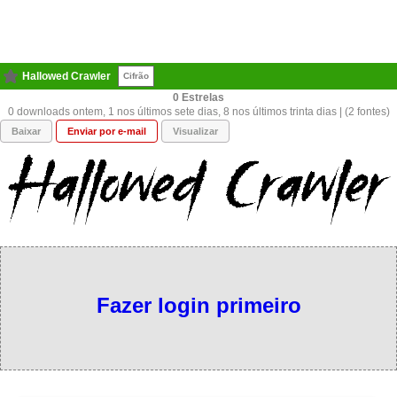
Hallowed Crawler
Cifrão
0
0 downloads ontem, 1 nos últimos sete dias, 8 nos últimos trinta dias | (2 fontes)
Baixar
Enviar por e-mail
Visualizar
Fazer login primeiro