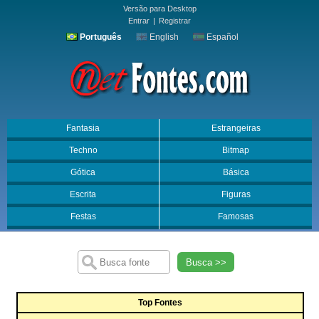
Versão para Desktop
Entrar
|
Registrar
Português
English
Español
Fantasia
Estrangeiras
Techno
Bitmap
Gótica
Básica
Escrita
Figuras
Festas
Famosas
Busca >>
Top Fontes