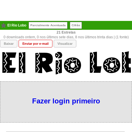
El Rio Lobo
Parcialmente Acentuada
Cifrão
21
0 downloads ontem, 0 nos últimos sete dias, 8 nos últimos trinta dias | (1 fonte)
Baixar
Enviar por e-mail
Visualizar
Fazer login primeiro