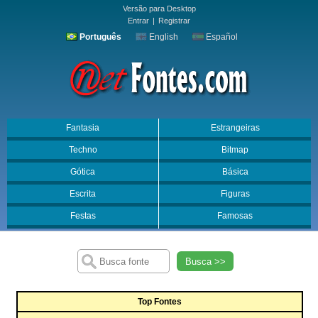
Versão para Desktop
Entrar
|
Registrar
Português
English
Español
Fantasia
Estrangeiras
Techno
Bitmap
Gótica
Básica
Escrita
Figuras
Festas
Famosas
Busca >>
Top Fontes