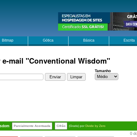
Bitmap
Gótica
Básica
Escrita
r e-mail "Conventional Wisdom"
Tamanho
isdom
Parcialmente Acentuada
Cifrão
(Gratis) por
Divide by Zero
0 do