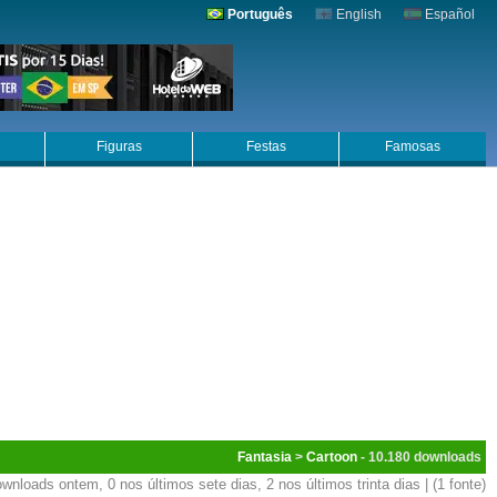
Português
English
Español
Figuras
Festas
Famosas
Fantasia
>
Cartoon
- 10.180
wnloads ontem, 0 nos últimos sete dias, 2 nos últimos trinta dias | (1 fonte)