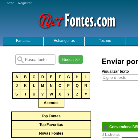
Entrar
|
Registrar
Fantasia
Estrangeiras
Techno
Enviar po
Busca >>
Visualizar texto
A
B
C
D
E
F
G
H
I
J
K
L
M
N
O
P
Q
R
S
T
U
V
W
X
Y
Z
#
Acentos
Top Fontes
Top Favoritas
Conventional W
Novas Fontes
3