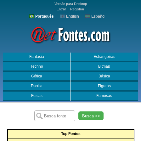
Versão para Desktop
Entrar
|
Registrar
Português
English
Español
Fantasia
Estrangeiras
Techno
Bitmap
Gótica
Básica
Escrita
Figuras
Festas
Famosas
Busca >>
Top Fontes