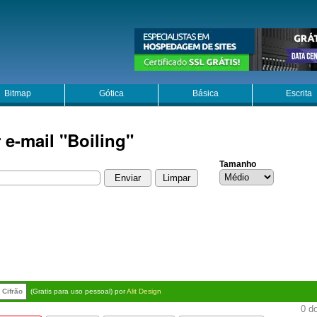
Bitmap
Gótica
Básica
Escrita
 e-mail "Boiling"
Tamanho
Cifrão
(Gratis para uso pessoal) por
Alit Design
0 do