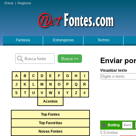
Entrar
|
Registrar
Fantasia
Estrangeiras
Techno
Enviar por
Busca >>
Visualizar texto
A
B
C
D
E
F
G
H
I
J
K
L
M
N
O
P
Q
R
S
T
U
V
W
X
Y
Z
#
Acentos
Top Fontes
Top Favoritas
Boiling
Euro
Novas Fontes
0