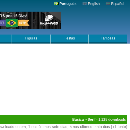
Português
English
Español
Figuras
Festas
Famosas
Básica
>
Serif
- 1.125
wnloads ontem, 1 nos últimos sete dias, 5 nos últimos trinta dias | (1 fonte)