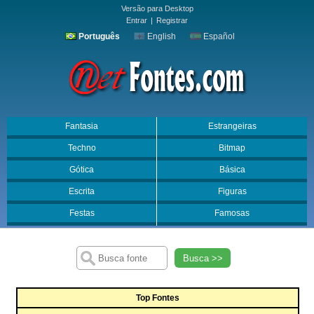
Versão para Desktop
Entrar
|
Registrar
Português
English
Español
Fantasia
Estrangeiras
Techno
Bitmap
Gótica
Básica
Escrita
Figuras
Festas
Famosas
Busca >>
Top Fontes