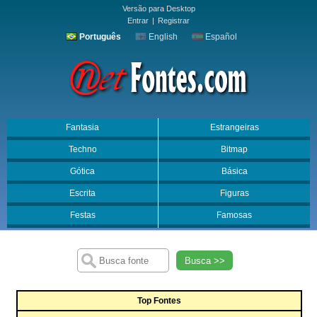
Versão para Desktop
Entrar
|
Registrar
Português
English
Español
Fantasia
Estrangeiras
Techno
Bitmap
Gótica
Básica
Escrita
Figuras
Festas
Famosas
Busca >>
Top Fontes