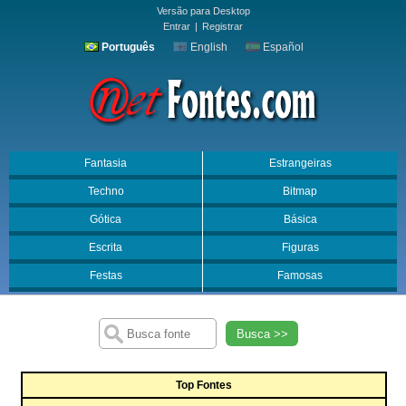
Versão para Desktop
Entrar
|
Registrar
Português
English
Español
Fantasia
Estrangeiras
Techno
Bitmap
Gótica
Básica
Escrita
Figuras
Festas
Famosas
Busca >>
Top Fontes