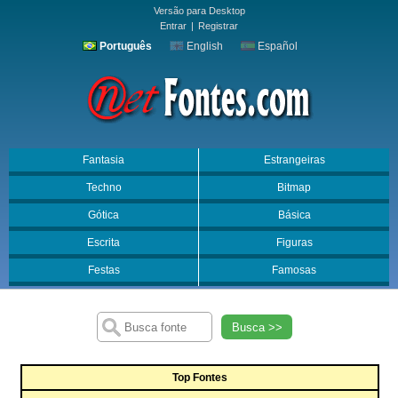
Versão para Desktop
Entrar
|
Registrar
Português
English
Español
Fantasia
Estrangeiras
Techno
Bitmap
Gótica
Básica
Escrita
Figuras
Festas
Famosas
Busca >>
Top Fontes