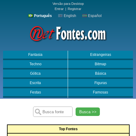
Versão para Desktop
Entrar
|
Registrar
Português
English
Español
Fantasia
Estrangeiras
Techno
Bitmap
Gótica
Básica
Escrita
Figuras
Festas
Famosas
Busca >>
Top Fontes