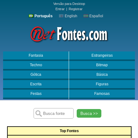
Versão para Desktop
Entrar
|
Registrar
Português
English
Español
Fantasia
Estrangeiras
Techno
Bitmap
Gótica
Básica
Escrita
Figuras
Festas
Famosas
Busca >>
Top Fontes