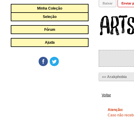
Baixar
Enviar p
Minha Coleção
Seleção
Fórum
Ajuda
«« Arakphobia
Voltar
Atenção:
Caso não receba