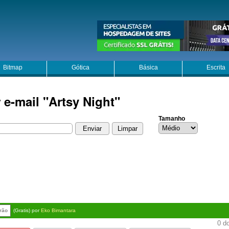
Bitmap
Gótica
Básica
Escrita
 e-mail "Artsy Night"
Tamanho
frão
(Gratis) por
Eko Bimantara
0 do