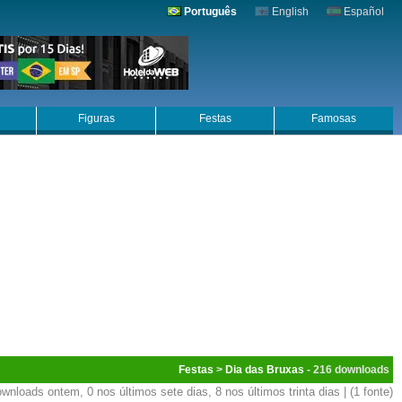
Português
English
Español
Figuras
Festas
Famosas
Festas
>
Dia das Bruxas
- 216
wnloads ontem, 0 nos últimos sete dias, 8 nos últimos trinta dias | (1 fonte)