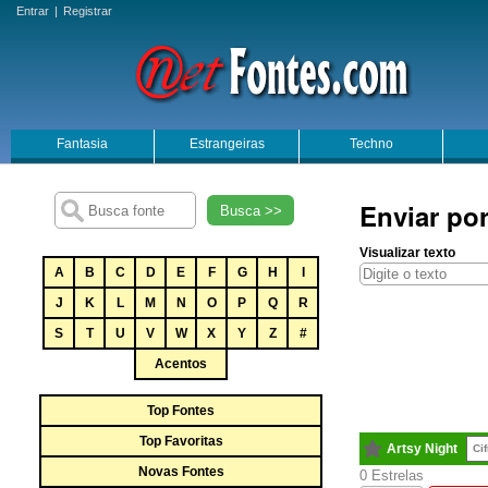
Entrar
|
Registrar
Fantasia
Estrangeiras
Techno
Enviar por
Busca >>
Visualizar texto
A
B
C
D
E
F
G
H
I
J
K
L
M
N
O
P
Q
R
S
T
U
V
W
X
Y
Z
#
Acentos
Top Fontes
Top Favoritas
Artsy Night
Ci
Novas Fontes
0