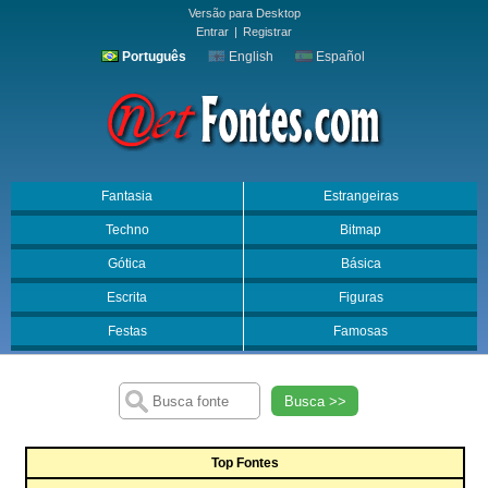
Versão para Desktop
Entrar
|
Registrar
Português
English
Español
Fantasia
Estrangeiras
Techno
Bitmap
Gótica
Básica
Escrita
Figuras
Festas
Famosas
Busca >>
Top Fontes