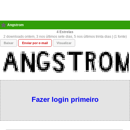
Angstrom
4
2 downloads ontem, 3 nos últimos sete dias, 5 nos últimos trinta dias | (1 fonte)
Baixar
Enviar por e-mail
Visualizar
Fazer login primeiro