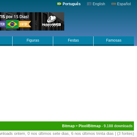
Português
English
Español
Figuras
Festas
Famosas
Bitmap
>
Pixel/Bitmap
- 9.188
nloads ontem, 0 nos últimos sete dias, 6 nos últimos trinta dias | (3 fontes)