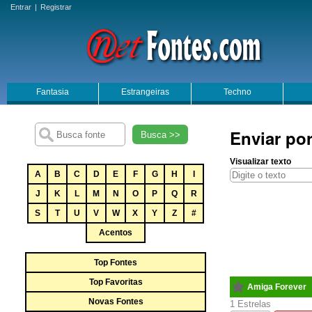
Entrar
|
Registrar
Fantasia
Estrangeiras
Techno
Enviar po
Busca >>
Visualizar texto
A
B
C
D
E
F
G
H
I
J
K
L
M
N
O
P
Q
R
S
T
U
V
W
X
Y
Z
#
Acentos
Top Fontes
Top Favoritas
Amiga Forever
Novas Fontes
1