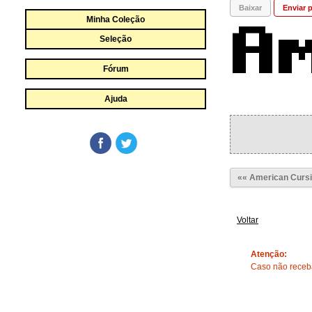
Baixar
Enviar p
Minha Coleção
Seleção
Fórum
Ajuda
«« American Curs
Voltar
Atenção:
Caso não receba