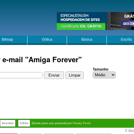
Bitmap
Gótica
Básica
Escrita
r e-mail "Amiga Forever"
Tamanho
Acentos
Cifrão
(Gratis para uso pessoal) por
Freaky Fonts
0 dow