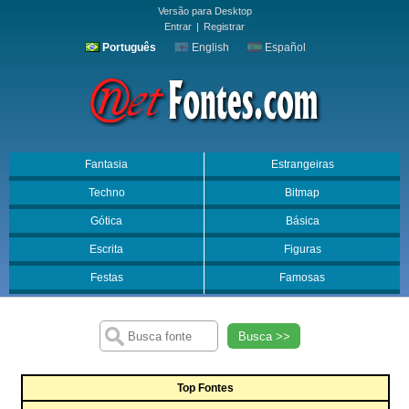
Versão para Desktop
Entrar
|
Registrar
Português
English
Español
Fantasia
Estrangeiras
Techno
Bitmap
Gótica
Básica
Escrita
Figuras
Festas
Famosas
Busca >>
Top Fontes