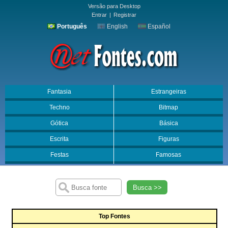
Versão para Desktop
Entrar
|
Registrar
Português
English
Español
Fantasia
Estrangeiras
Techno
Bitmap
Gótica
Básica
Escrita
Figuras
Festas
Famosas
Busca >>
Top Fontes