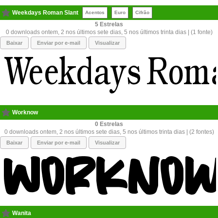
Weekdays Roman Slant
Acentos
Euro
Cifrão
5
0 downloads ontem, 2 nos últimos sete dias, 5 nos últimos trinta dias | (1 fonte)
Baixar
Enviar por e-mail
Visualizar
Worknow
0
0 downloads ontem, 2 nos últimos sete dias, 5 nos últimos trinta dias | (2 fontes)
Baixar
Enviar por e-mail
Visualizar
Wanita