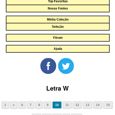
Top Favoritas
Novas Fontes
Minha Coleção
Seleção
Fórum
Ajuda
Letra W
1
«
6
7
8
9
10
11
12
13
14
15