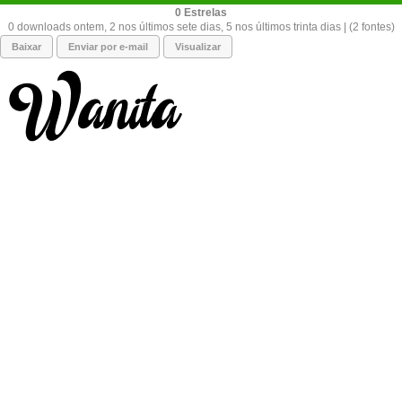
0
0 downloads ontem, 2 nos últimos sete dias, 5 nos últimos trinta dias | (2 fontes)
Baixar
Enviar por e-mail
Visualizar