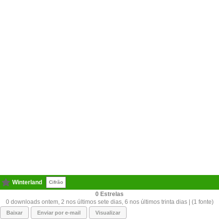
Winterland
Cifrão
0
0 downloads ontem, 2 nos últimos sete dias, 6 nos últimos trinta dias | (1 fonte)
Baixar
Enviar por e-mail
Visualizar