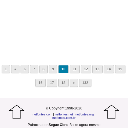
1
«
6
7
8
9
10
11
12
13
14
15
16
17
18
»
132
© Copyright 1998-2026
netfontes.com
|
netfontes.net
|
netfontes.org
|
netfontes.com.br
Patrocinador
Segue Obra
.
Baixe agora mesmo