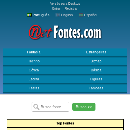
Versão para Desktop
Entrar
|
Registrar
Português
English
Español
Fantasia
Estrangeiras
Techno
Bitmap
Gótica
Básica
Escrita
Figuras
Festas
Famosas
Busca >>
Top Fontes