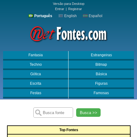
Versão para Desktop
Entrar
|
Registrar
Português
English
Español
Fantasia
Estrangeiras
Techno
Bitmap
Gótica
Básica
Escrita
Figuras
Festas
Famosas
Busca >>
Top Fontes