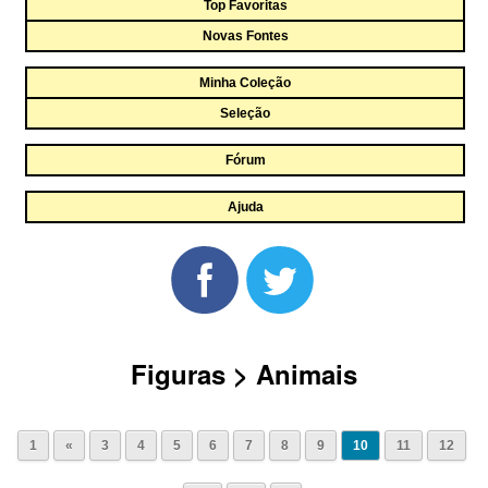
Top Favoritas
Novas Fontes
Minha Coleção
Seleção
Fórum
Ajuda
Figuras > Animais
1
«
3
4
5
6
7
8
9
10
11
12