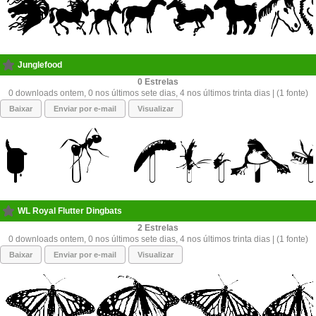
Junglefood
0
0 downloads ontem, 0 nos últimos sete dias, 4 nos últimos trinta dias | (1 fonte)
Baixar
Enviar por e-mail
Visualizar
WL Royal Flutter Dingbats
2
0 downloads ontem, 0 nos últimos sete dias, 4 nos últimos trinta dias | (1 fonte)
Baixar
Enviar por e-mail
Visualizar