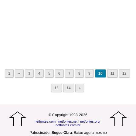
1
«
3
4
5
6
7
8
9
10
11
12
13
14
»
© Copyright 1998-2026
netfontes.com
|
netfontes.net
|
netfontes.org
|
netfontes.com.br
Patrocinador
Segue Obra
.
Baixe agora mesmo