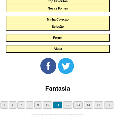
Top Favoritas
Novas Fontes
Minha Coleção
Seleção
Fórum
Ajuda
Fantasia
1
«
7
8
9
10
11
12
13
14
15
16