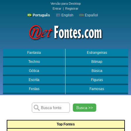
Versão para Desktop
Entrar
|
Registrar
Português
English
Español
Fantasia
Estrangeiras
Techno
Bitmap
Gótica
Básica
Escrita
Figuras
Festas
Famosas
Busca >>
Top Fontes