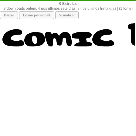
0
3 downloads ontem, 4 nos últimos sete dias, 8 nos últimos trinta dias | (1 fonte)
Baixar
Enviar por e-mail
Visualizar