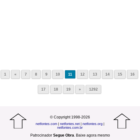
1
«
7
8
9
10
11
12
13
14
15
16
17
18
19
»
1292
© Copyright 1998-2026
netfontes.com
|
netfontes.net
|
netfontes.org
|
netfontes.com.br
Patrocinador
Segue Obra
.
Baixe agora mesmo