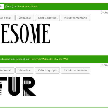
rão
(Demo) por
Letterhend Studio
0 dow
or e-mail
Visualizar
Criar Logotipo
Incluir comentário
ratis para uso pessoal) por
Tomoyuki Watanabe aka Tee-Wat
0 dow
or e-mail
Visualizar
Criar Logotipo
Incluir comentário