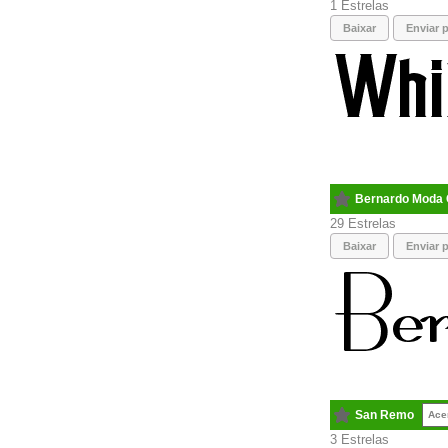
1
Baixar
Enviar p
Bernardo Moda 
29
Baixar
Enviar p
San Remo
Ace
3