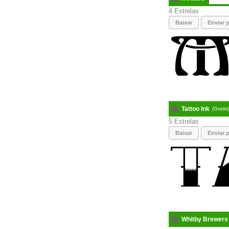
4
Baixar
Enviar p
Tattoo Ink
(Gratis
5
Baixar
Enviar p
Whitby Brewers