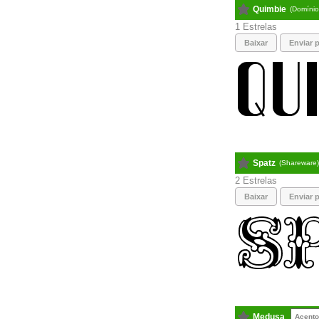
Quimbie
(Domínio
1
Baixar
Enviar p
Spatz
(Shareware
2
Baixar
Enviar p
Medusa
Acent