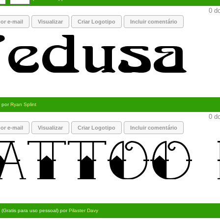
0 do
or e-mail
Visualizar
Criar Logotipo
Incluir comentário
) por
Ryan Splint
0 do
or e-mail
Visualizar
Criar Logotipo
Incluir comentário
(Gratis para uso pessoal) por
Pilaster Davy