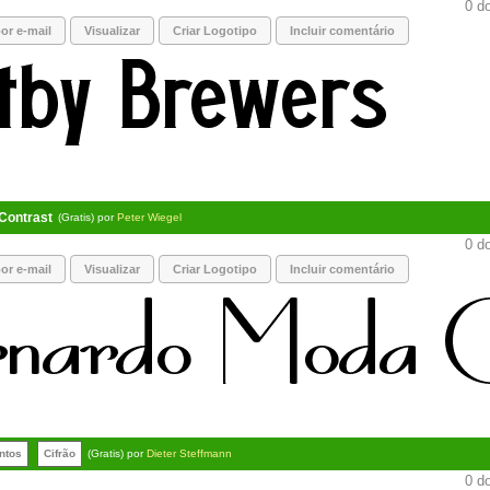
0 do
or e-mail
Visualizar
Criar Logotipo
Incluir comentário
Contrast
(Gratis) por
Peter Wiegel
0 do
or e-mail
Visualizar
Criar Logotipo
Incluir comentário
ntos
Cifrão
(Gratis) por
Dieter Steffmann
0 do