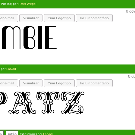
 Público) por
Peter Wiegel
0 dow
or e-mail
Visualizar
Criar Logotipo
Incluir comentário
) por
Lorvad
0 do
or e-mail
Visualizar
Criar Logotipo
Incluir comentário
os
Cifrão
(Shareware) por
Lorvad