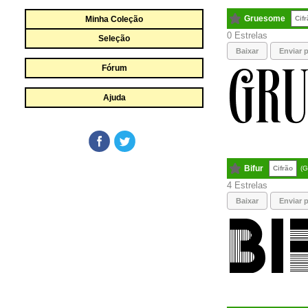
Gruesome
Minha Coleção
Cif
0
Seleção
Baixar
Enviar p
Fórum
Ajuda
Bifur
Cifrão
(G
4
Baixar
Enviar p