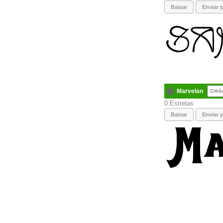
Baixar
Enviar p
Marvelan
Cifrã
0
Baixar
Enviar p