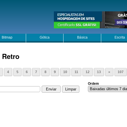
Bitmap
Gótica
Básica
Escrita
 Retro
4
5
6
7
8
9
10
11
12
13
»
107
Ordem