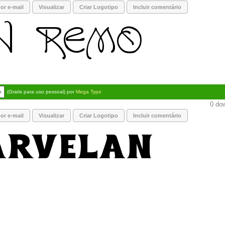
or e-mail
Visualizar
Criar Logotipo
Incluir comentário
o
(Gratis para uso pessoal) por
Mega Type
0 dow
or e-mail
Visualizar
Criar Logotipo
Incluir comentário