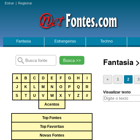
Entrar
|
Registrar
Fantasia
Estrangeiras
Techno
Fantasia >
Busca >>
A
B
C
D
E
F
G
H
I
«
1
2
3
J
K
L
M
N
O
P
Q
R
Visualizar texto
S
T
U
V
W
X
Y
Z
#
Acentos
Top Fontes
Top Favoritas
Novas Fontes