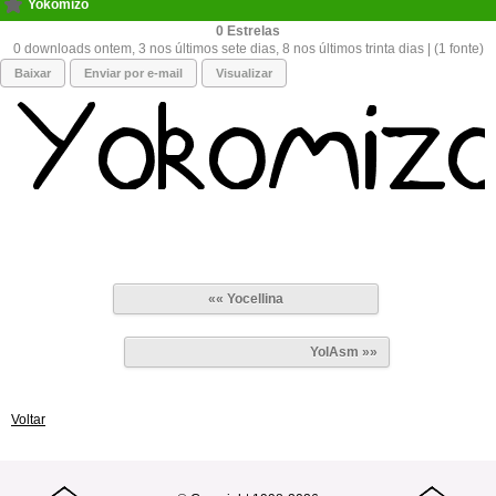
Yokomizo
0
0 downloads ontem, 3 nos últimos sete dias, 8 nos últimos trinta dias | (1 fonte)
Baixar
Enviar por e-mail
Visualizar
«« Yocellina
YolAsm »»
Voltar