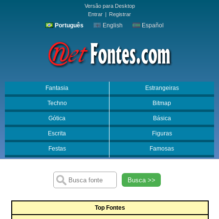
Versão para Desktop
Entrar
|
Registrar
Português
English
Español
Fantasia
Estrangeiras
Techno
Bitmap
Gótica
Básica
Escrita
Figuras
Festas
Famosas
Busca >>
Top Fontes