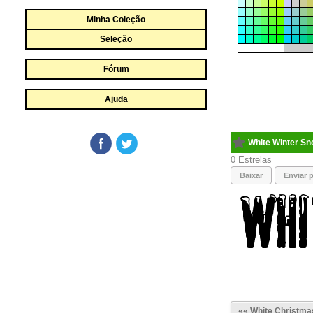
Minha Coleção
Seleção
Fórum
Ajuda
White Winter S
0
Baixar
Enviar p
«« White Christma