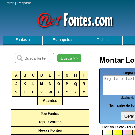
Entrar
|
Registrar
Fantasia
Estrangeiras
Techno
Montar Lo
Busca >>
Digite 
A
B
C
D
E
F
G
H
I
J
K
L
M
N
O
P
Q
R
S
T
U
V
W
X
Y
Z
#
Máximo de 
Acentos
Tamanho da fo
Top Fontes
Top Favoritas
Cor do Texto - RGB
Novas Fontes