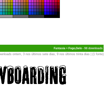
Fantasia
>
Fogo,Gelo
- 98
wnloads ontem, 3 nos últimos sete dias, 9 nos últimos trinta dias | (1 fonte)