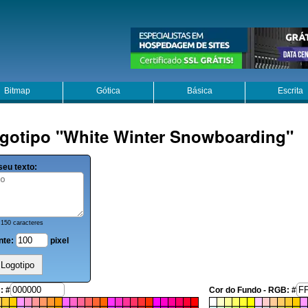
Bitmap
Gótica
Básica
Escrita
gotipo "White Winter Snowboarding"
seu texto:
150 caracteres
nte:
pixel
: #
Cor do Fundo - RGB: #