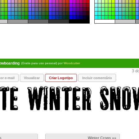
nowboarding
(Gratis para uso pessoal) por
Woodcutter
3 do
or e-mail
Visualizar
Criar Logotipo
Incluir comentário
s
Winter Crops »»