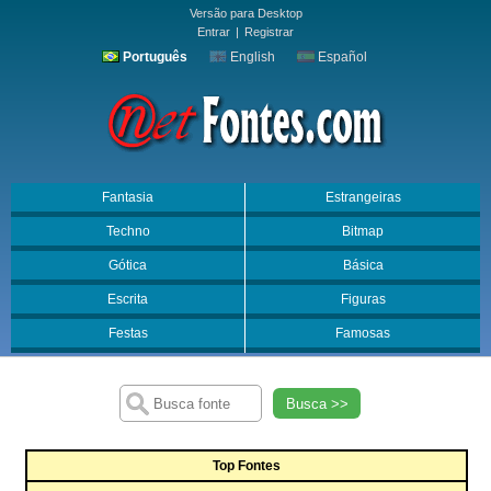
Versão para Desktop
Entrar
|
Registrar
Português
English
Español
Fantasia
Estrangeiras
Techno
Bitmap
Gótica
Básica
Escrita
Figuras
Festas
Famosas
Busca >>
Top Fontes