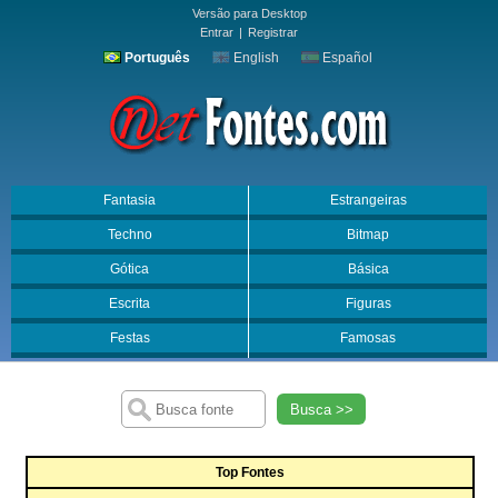
Versão para Desktop
Entrar
|
Registrar
Português
English
Español
Fantasia
Estrangeiras
Techno
Bitmap
Gótica
Básica
Escrita
Figuras
Festas
Famosas
Busca >>
Top Fontes