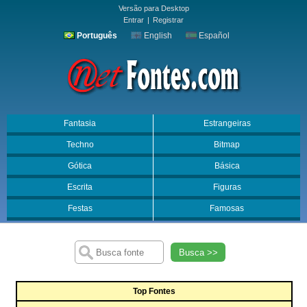
Versão para Desktop
Entrar
|
Registrar
Português
English
Español
Fantasia
Estrangeiras
Techno
Bitmap
Gótica
Básica
Escrita
Figuras
Festas
Famosas
Busca >>
Top Fontes