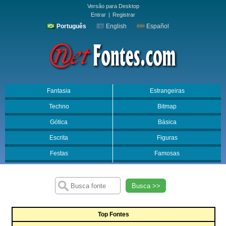
Versão para Desktop
Entrar
|
Registrar
Português
English
Español
Fantasia
Estrangeiras
Techno
Bitmap
Gótica
Básica
Escrita
Figuras
Festas
Famosas
Busca >>
Top Fontes