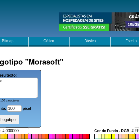
Bitmap
Gótica
Básica
Escrita
gotipo "Morasoft"
seu texto:
150 caracteres
nte:
pixel
: #
Cor do Fundo - RGB: #