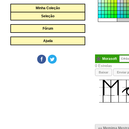
Minha Coleção
Seleção
Fórum
Ajuda
Morasoft
Cifrã
0
Baixar
Enviar p
«« Memima Mestra