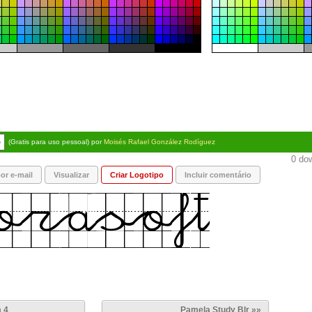
o
(Gratis para uso pessoal) por
Moisés Rafael González Rodíguez
0 dow
or e-mail
Visualizar
Criar Logotipo
Incluir comentário
 4
Pamela Study Blr »»