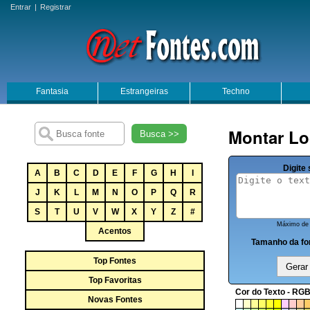
Entrar
|
Registrar
Fantasia
Estrangeiras
Techno
Montar Lo
Busca >>
Digite 
A
B
C
D
E
F
G
H
I
J
K
L
M
N
O
P
Q
R
S
T
U
V
W
X
Y
Z
#
Máximo de 
Acentos
Tamanho da fo
Top Fontes
Top Favoritas
Cor do Texto - RGB
Novas Fontes