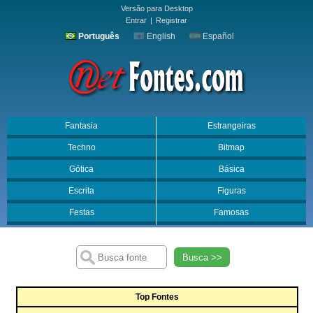
Versão para Desktop
Entrar
|
Registrar
Português
English
Español
Fantasia
Estrangeiras
Techno
Bitmap
Gótica
Básica
Escrita
Figuras
Festas
Famosas
Busca >>
Top Fontes