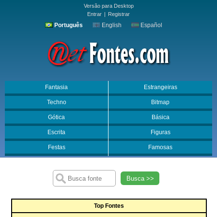
Versão para Desktop
Entrar
|
Registrar
Português
English
Español
Fantasia
Estrangeiras
Techno
Bitmap
Gótica
Básica
Escrita
Figuras
Festas
Famosas
Busca >>
Top Fontes