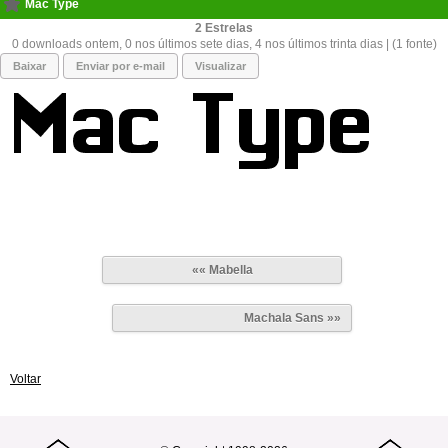
Mac Type
2
0 downloads ontem, 0 nos últimos sete dias, 4 nos últimos trinta dias | (1 fonte)
Baixar
Enviar por e-mail
Visualizar
«« Mabella
Machala Sans »»
Voltar