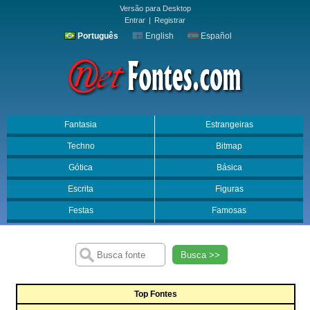
Versão para Desktop
Entrar
|
Registrar
Português
English
Español
Fantasia
Estrangeiras
Techno
Bitmap
Gótica
Básica
Escrita
Figuras
Festas
Famosas
Busca >>
Top Fontes