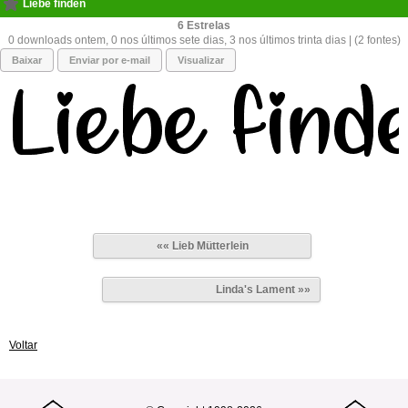
Liebe finden
6
0 downloads ontem, 0 nos últimos sete dias, 3 nos últimos trinta dias | (2 fontes)
Baixar
Enviar por e-mail
Visualizar
«« Lieb Mütterlein
Linda's Lament »»
Voltar