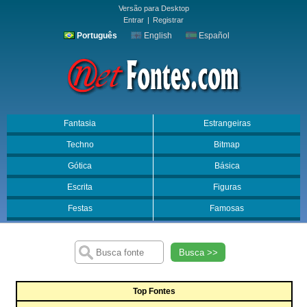
Versão para Desktop
Entrar
|
Registrar
Português
English
Español
Fantasia
Estrangeiras
Techno
Bitmap
Gótica
Básica
Escrita
Figuras
Festas
Famosas
Busca >>
Top Fontes