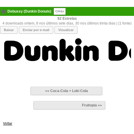
Debussy (Dunkin Donuts)
Cifrão
92
4 downloads ontem, 8 nos últimos sete dias, 30 nos últimos trinta dias | (1 fonte)
Baixar
Enviar por e-mail
Visualizar
«« Coca-Cola + Loki Cola
Fruitopia »»
Voltar