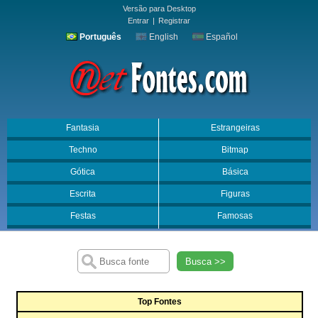
Versão para Desktop
Entrar
|
Registrar
Português
English
Español
Fantasia
Estrangeiras
Techno
Bitmap
Gótica
Básica
Escrita
Figuras
Festas
Famosas
Busca >>
Top Fontes