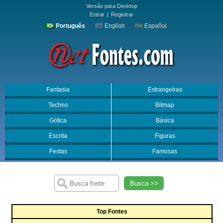
Versão para Desktop
Entrar
|
Registrar
Português
English
Español
Fantasia
Estrangeiras
Techno
Bitmap
Gótica
Básica
Escrita
Figuras
Festas
Famosas
Busca >>
Top Fontes