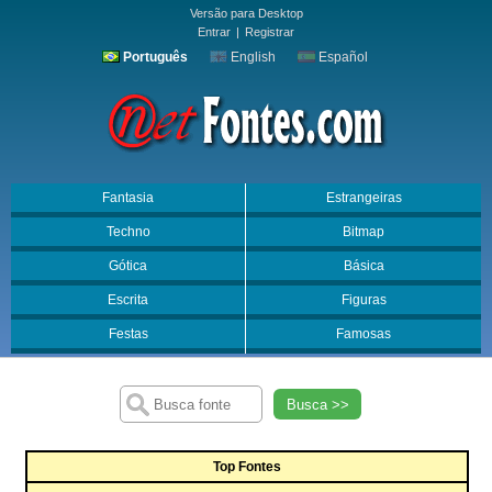
Versão para Desktop
Entrar
|
Registrar
Português
English
Español
Fantasia
Estrangeiras
Techno
Bitmap
Gótica
Básica
Escrita
Figuras
Festas
Famosas
Busca >>
Top Fontes