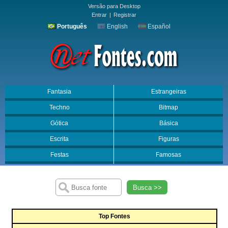
Versão para Desktop
Entrar
|
Registrar
Português
English
Español
Fantasia
Estrangeiras
Techno
Bitmap
Gótica
Básica
Escrita
Figuras
Festas
Famosas
Busca >>
Top Fontes