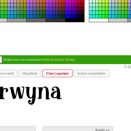
o
(Gratis para uso pessoal) por
Brittney Murphy Design
0 do
or e-mail
Visualizar
Criar Logotipo
Incluir comentário
Again »»