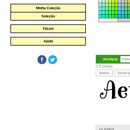
Minha Coleção
Seleção
Fórum
Ajuda
Aerwyna
Cifrã
0
Baixar
Enviar p
«« Adara