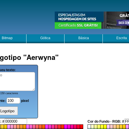
Bitmap
Gótica
Básica
Escrita
gotipo "Aerwyna"
seu texto:
150 caracteres
nte:
pixel
: #
Cor do Fundo - RGB: #