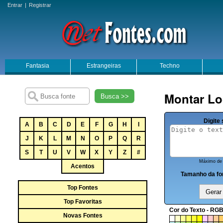
Entrar
|
Registrar
Fantasia
Estrangeiras
Techno
Montar Lo
Busca >>
Digite 
A
B
C
D
E
F
G
H
I
J
K
L
M
N
O
P
Q
R
S
T
U
V
W
X
Y
Z
#
Máximo de 
Acentos
Tamanho da fo
Top Fontes
Top Favoritas
Cor do Texto - RGB
Novas Fontes