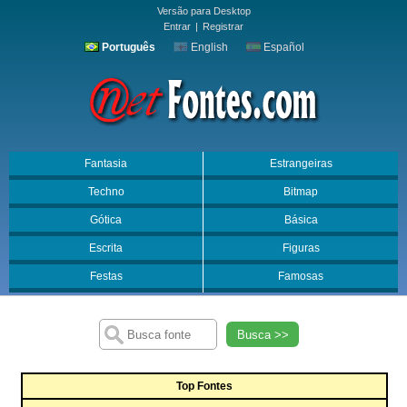
Versão para Desktop
Entrar
|
Registrar
Português
English
Español
Fantasia
Estrangeiras
Techno
Bitmap
Gótica
Básica
Escrita
Figuras
Festas
Famosas
Busca >>
Top Fontes